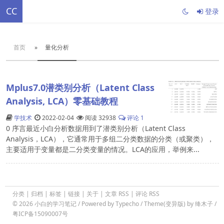
CC
登录
首页
»
量化分析
Mplus7.0潜类别分析（Latent Class
Analysis, LCA）零基础教程
学技术
2022-02-04
阅读 32938
评论 1
0 序言最近小白分析数据用到了潜类别分析（Latent Class
Analysis，LCA），它通常用于多组二分类数据的分类（或聚类），
主要适用于变量都是二分类变量的情况。LCA的应用，举例来...
分类
|
归档
|
标签
|
链接
|
关于
|
文章 RSS
|
评论 RSS
© 2026
小白的学习笔记
/ Powered by
Typecho
/
Theme(变异版)
by
绛木子
/
粤ICP备15090007号