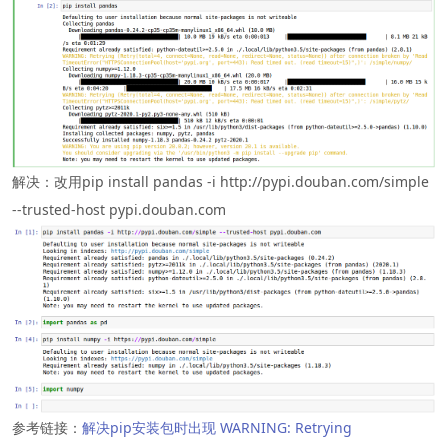
解决：改用pip install pandas -i http://pypi.douban.com/simple
--trusted-host pypi.douban.com
参考链接：
解决pip安装包时出现 WARNING: Retrying