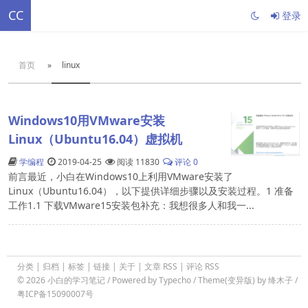
CC
登录
首页
»
linux
Windows10用VMware安装
Linux（Ubuntu16.04）虚拟机
学编程
2019-04-25
阅读 11830
评论 0
前言最近，小白在Windows10上利用VMware安装了
Linux（Ubuntu16.04），以下提供详细步骤以及安装过程。1 准备
工作1.1 下载VMware15安装包补充：我想很多人和我一...
分类
|
归档
|
标签
|
链接
|
关于
|
文章 RSS
|
评论 RSS
© 2026
小白的学习笔记
/ Powered by
Typecho
/
Theme(变异版)
by
绛木子
/
粤ICP备15090007号