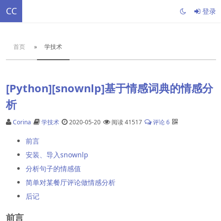
CC
登录
首页
»
学技术
[Python][snownlp]基于情感词典的情感分
析
Corina
学技术
2020-05-20
阅读 41517
评论 6
前言
安装、导入snownlp
分析句子的情感值
简单对某餐厅评论做情感分析
后记
前言