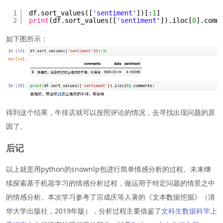
1
df.sort_values([
'sentiment'
])[:
1
]
2
print
(df.sort_values([
'sentiment'
]).iloc[
0
].comm
如下图所示：
得到这个结果，牛排店就可以按照评论的情况，去寻找出现问题的原
因了。
后记
以上就是用python的snownlp包进行简单情感分析的过程。未来继
续探索基于机器学习的情感分析过程，做运用于特定问题的情景之中
的情感分析。本次学习参考了宗成庆等人著的《文本数据挖掘》（清
华大学出版社，2019年版），分析过程主要借鉴了
文科生数据科学上