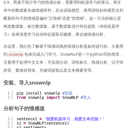
0.9。而基于统计学习的情感分析，需要用到机器学习的算法，将文
本中的数据集先做情感评判，后去训练模型，再用训练好的模型去判
断新的句子的情感是偏向“正情绪”还是“负情绪”。这一方法的核心是
构造数据集，标注数据集，基于数据集进行特征提取（传统机器学
习）或者深度学习自动特征提取后建模，再去做情感分析。
在这里，我们先了解基于情感词典的情感分析是如何进行的。主要用
到
包来完成入门学习。SnowNLP是一个python写的类库，
snownlp
主要用于处理中文文本，可实现分词、词性标注、情感分析、汉字转
拼音、繁体转简体、关键词提取以及文本摘要等等。
安装、导入snownlp
1
pip install snownlp 
#安装
2
from
snownlp 
import
SnowNLP 
#导入
分析句子的情感值
1
sentence1 
=
'我爱机器学习，我爱文本挖掘！'
2
s1 
=
SnowNLP(sentence1)
3
s1.sentiments